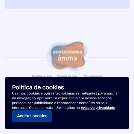
Política de
Central de
Ouvidoria
Privacidade
Atendimento
Política de cookies
Copyright © 2026 - Ânima Educação. Todos os direitos reservados.
Usamos cookies e outras tecnologias semelhantes para auxiliar
na navegação, aprimorar a experiência em nossos serviços,
personalizar publicidade e recomendar conteúdo do seu
interesse. Consulte mais informações no
Aviso de privacidade
Aceitar cookies